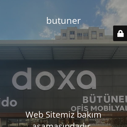
butuner
Web Sitemiz bakım
aşamasındadır..