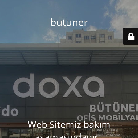
butuner
Web Sitemiz bakım
aşamasındadır..