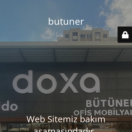
butuner
Web Sitemiz bakım
aşamasındadır..