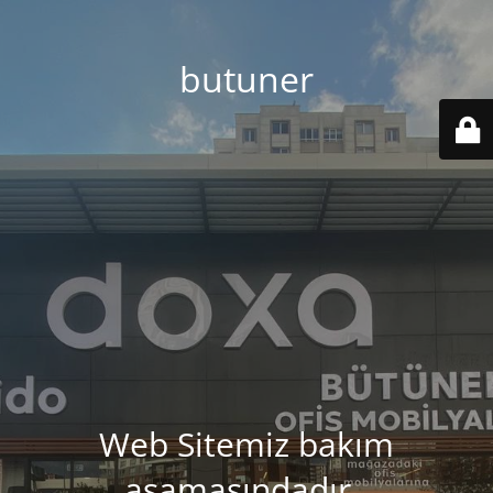
butuner
Web Sitemiz bakım
aşamasındadır..