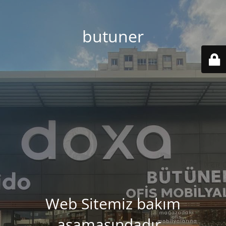
butuner
Web Sitemiz bakım
aşamasındadır..