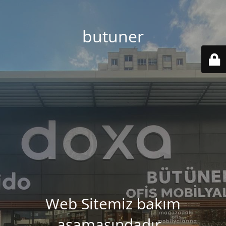
butuner
Web Sitemiz bakım
aşamasındadır..