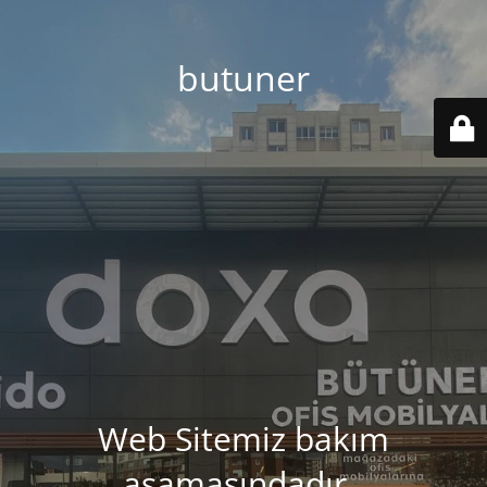
butuner
Web Sitemiz bakım
aşamasındadır..