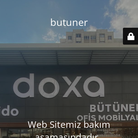
butuner
Web Sitemiz bakım
aşamasındadır..