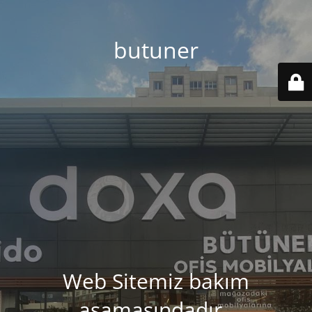
butuner
Web Sitemiz bakım
aşamasındadır..