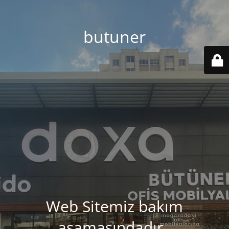
butuner
Web Sitemiz bakım
aşamasındadır..