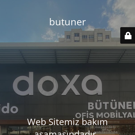
butuner
Web Sitemiz bakım
aşamasındadır..